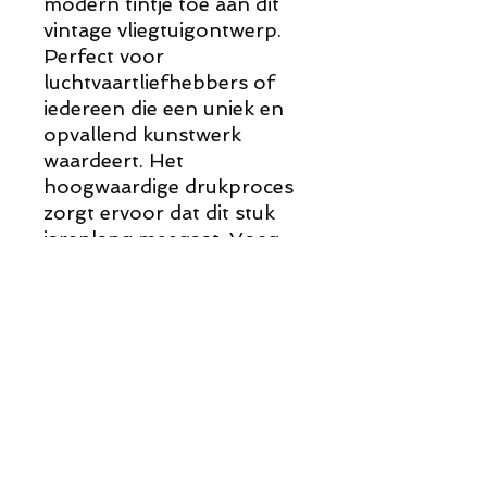
modern tintje toe aan dit
vintage vliegtuigontwerp.
Perfect voor
luchtvaartliefhebbers of
iedereen die een uniek en
opvallend kunstwerk
waardeert. Het
hoogwaardige drukproces
zorgt ervoor dat dit stuk
jarenlang meegaat. Voeg
dit indrukwekkende stuk
vandaag nog toe aan je
collectie.
This photo print on
aluminum of the USAAF
acronym presents a
superb mix of metal of the
support and the fuselage.