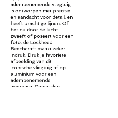
adembenemende vliegtuig
is ontworpen met precisie
en aandacht voor detail, en
heeft prachtige lijnen. Of
het nu door de lucht
zweeft of poseert voor een
foto, de Lockheed
Beechcraft maakt zeker
indruk. Druk je favoriete
afbeelding van dit
iconische vliegtuig af op
aluminium voor een
adembenemende
weergave, Demetalen
weerkaatsingendie dit stuk
in het licht brengen zullen
je blijvend verbazen.