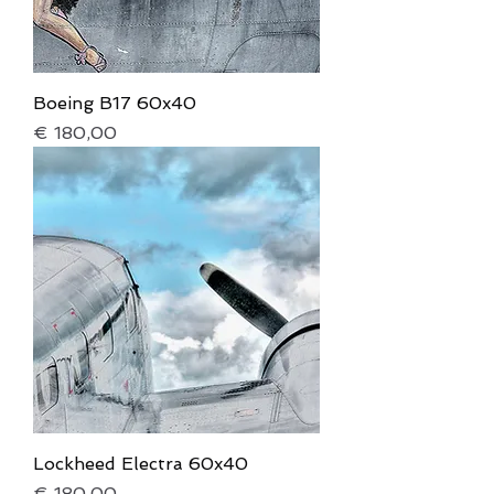
Boeing B17 60x40
Prijs
€ 180,00
Lockheed Electra 60x40
Prijs
€ 180,00