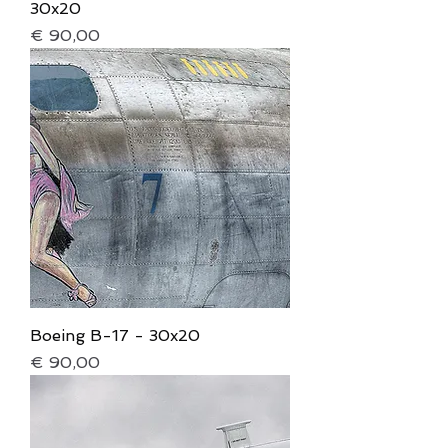
30x20
Prijs
€ 90,00
Boeing B-17 - 30x20
Prijs
€ 90,00