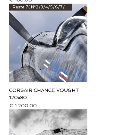
Reste 7( N°2/3/4/5/6/7/8)
CORSAIR CHANCE VOUGHT
120x80
Prijs
€ 1.200,00